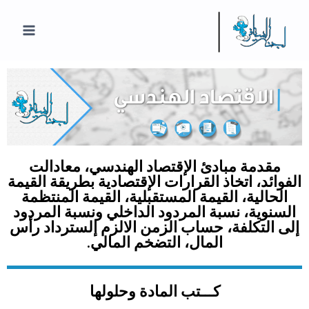
مقدمة مبادئ الإقتصاد الهندسي، معادالت
الفوائد، اتخاذ القرارات الإقتصادية بطريقة القيمة
الحالية، القيمة المستقبلية، القيمة المنتظمة
السنوية، نسبة المردود الداخلي ونسبة المردود
إلى التكلفة، حساب الزمن الالزم إلسترداد رأس
المال، التضخم المالي.
كـــتب المادة وحلولها